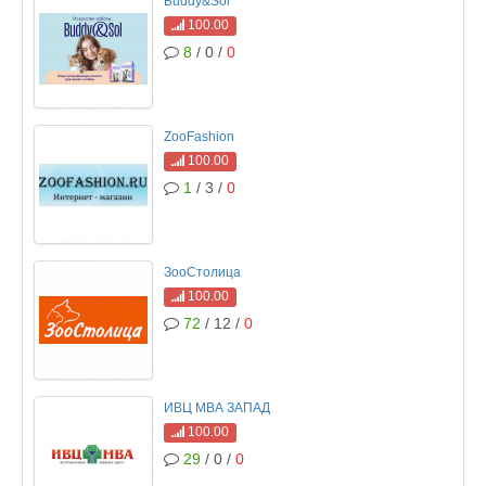
Buddy&Sol
100.00
8
/ 0 /
0
ZooFashion
100.00
1
/ 3 /
0
ЗооСтолица
100.00
72
/ 12 /
0
ИВЦ МВА ЗАПАД
100.00
29
/ 0 /
0