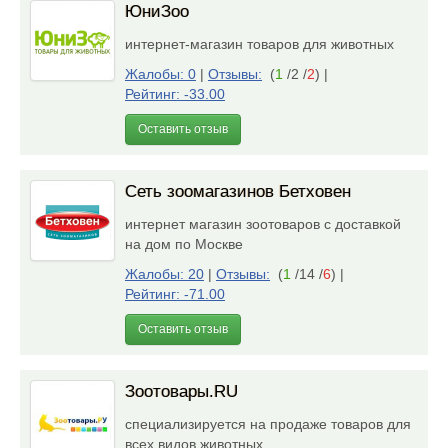
ЮниЗоо
интернет-магазин товаров для животных
Жалобы: 0
|
Отзывы:
(
1
/2 /
2
)
|
Рейтинг: -33.00
Оставить отзыв
Сеть зоомагазинов Бетховен
интернет магазин зоотоваров с доставкой
на дом по Москве
Жалобы: 20
|
Отзывы:
(
1
/14 /
6
)
|
Рейтинг: -71.00
Оставить отзыв
Зоотовары.RU
специализируется на продаже товаров для
всех видов животных