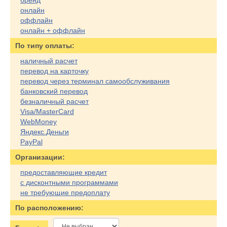
бренд
онлайн
оффлайн
онлайн + оффлайн
По типу оплаты:
наличный расчет
перевод на карточку
перевод через терминал самообслуживания
банковский перевод
безналичный расчет
Visa/MasterCard
WebMoney
Яндекс.Деньги
PayPal
Организации:
предоставляющие кредит
с дисконтными программами
не требующие предоплату
По расположению: