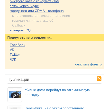
быстрого чата с консультантом
связи через Skype
городского или CDMA - телефона
многоканальная телефонная линия
горячая линия для жалоб
Callback
номеров ICQ
Присутствие в соц.сетях:
FaceBook
VK
Twitter
ЖЖ
очистить фильтр
Публикации
Жилые дома перейдут на алюминиевую
проводку
Сертификация одежды собственного