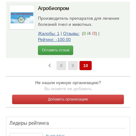
Агробиопром
Производитель препаратов для лечения
болезней пчел и животных.
Жалобы: 1
|
Отзывы:
(
0
/4 /
3
)
|
Рейтинг: -100.00
Оставить отзыв
8
9
10
Не нашли нужную организацию?
Вы можете ее добавить
Добавить организацию
Лидеры рейтинга