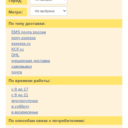
Город:
Метро:
По типу доставки:
EMS почта россии
pony express
express.ru
KCF.ru
DHL
курьерская доставка
самовывоз
почта
По времени работы:
с 8 до 17
с 8 до 21
круглосуточно
в субботу
в воскресенье
По cпособам связи с потребителями: