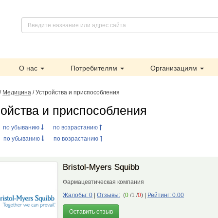
О нас
Потребителям
Организациям
/
Медицина
/ Устройства и приспособления
ройства и приспособления
:
по убыванию
по возрастанию
:
по убыванию
по возрастанию
Bristol-Myers Squibb
Фармацевтическая компания
Жалобы: 0
|
Отзывы:
(
0
/1 /
0
)
|
Рейтинг: 0.00
Оставить отзыв