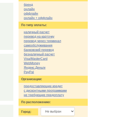
бренд
онлайн
оффлайн
онлайн + оффлайн
По типу оплаты:
наличный расчет
перевод на карточку
перевод через терминал
самообслуживания
банковский перевод
безналичный расчет
Visa/MasterCard
WebMoney
Яндекс.Деньги
PayPal
Организации:
предоставляющие кредит
с дисконтными программами
не требующие предоплату
По расположению:
Город: