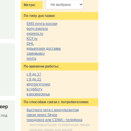
Метро:
По типу доставки:
EMS почта россии
pony express
express.ru
KCF.ru
DHL
курьерская доставка
самовывоз
почта
По времени работы:
с 8 до 17
с 8 до 21
круглосуточно
в субботу
в воскресенье
По cпособам связи с потребителями:
евер
быстрого чата с консультантом
связи через Skype
 под
городского или CDMA - телефона
многоканальная телефонная линия
горячая линия для жалоб