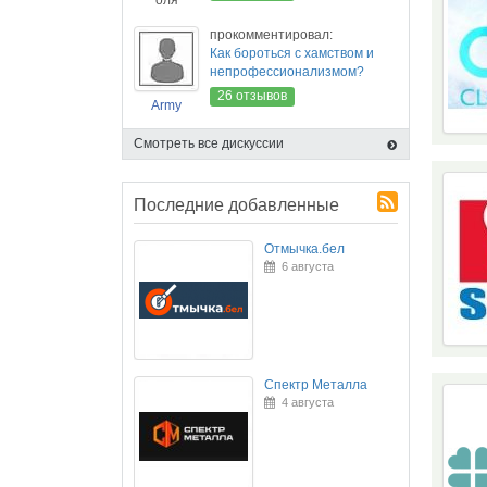
оля
прокомментировал:
Как бороться с хамством и
непрофессионализмом?
26 отзывов
Army
Смотреть все дискуссии
Последние добавленные
Отмычка.бел
6 августа
Спектр Металла
4 августа