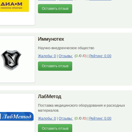
Оставить отзыв
Иммунотех
Научно-внедренческое общество
Жалобы: 0
|
Отзывы:
(
0
/0 /
0
)
|
Рейтинг: 0.00
Оставить отзыв
ЛабМетод
Поставка медицинского оборудования и расходных
материалов.
Жалобы: 0
|
Отзывы:
(
0
/0 /
0
)
|
Рейтинг: 0.00
Оставить отзыв