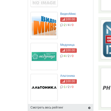
ВидеоМикс
100.00
2
/ 4 /
0
Медуница
100.00
4
/ 2 /
0
Альтоника
100.00
1
/ 2 /
0
Смотреть весь рейтинг