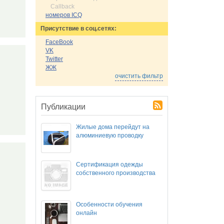
Callback
номеров ICQ
Присутствие в соц.сетях:
FaceBook
VK
Twitter
ЖЖ
очистить фильтр
Публикации
Жилые дома перейдут на
алюминиевую проводку
Сертификация одежды
собственного производства
Особенности обучения
онлайн