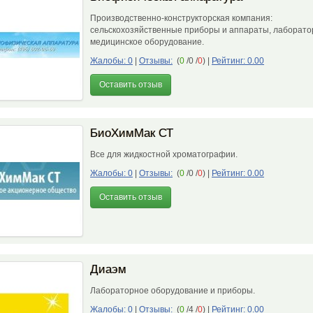
Производственно-конструкторская компания:
сельскохозяйственные приборы и аппараты, лаборато
медицинское оборудование.
Жалобы: 0
|
Отзывы:
(
0
/0 /
0
)
|
Рейтинг: 0.00
Оставить отзыв
БиоХимМак СТ
Все для жидкостной хроматографии.
Жалобы: 0
|
Отзывы:
(
0
/0 /
0
)
|
Рейтинг: 0.00
Оставить отзыв
Диаэм
Лабораторное оборудование и приборы.
Жалобы: 0
|
Отзывы:
(
0
/4 /
0
)
|
Рейтинг: 0.00