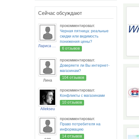
Сейчас обсуждают
прокомментировал:
Черная пятница: реальные
скидки или видимость
понижения цены?
Лариса Новикова
6 отзывов
прокомментировал:
Доверяете ли Вы интернет-
магазинам?
104 отзывов
Лина
прокомментировал:
Конфликты с магазинами
10 отзывов
Allekseu
прокомментировал:
Право потребителя на
информацию
14 отзывов