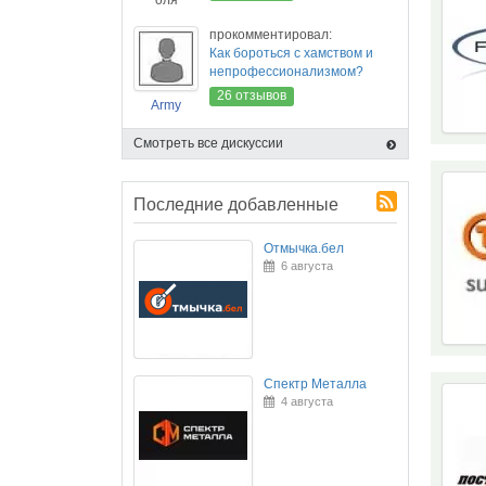
оля
прокомментировал:
Как бороться с хамством и
непрофессионализмом?
26 отзывов
Army
Смотреть все дискуссии
Последние добавленные
Отмычка.бел
6 августа
Спектр Металла
4 августа