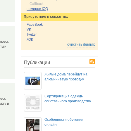
Callback
номеров ICQ
Присутствие в соц.сетях:
FaceBook
VK
Twitter
ЖЖ
пресс
очистить фильтр
слуги
Публикации
Жилые дома перейдут на
алюминиевую проводку
Сертификация одежды
ресс
собственного производства
ургу и
Особенности обучения
онлайн