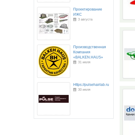
Проектирование
ИЖС
3 августа
Производственная
Компания
«BALKEN.HAUS»
31 июля
Https://pulsehairlab.ru
30 июля