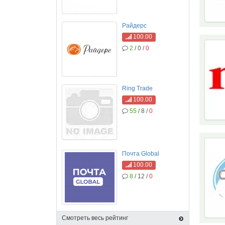
Райдерс
100.00
2
/ 0 /
0
Ring Trade
100.00
55
/ 8 /
0
Почта Global
100.00
8
/ 12 /
0
Смотреть весь рейтинг