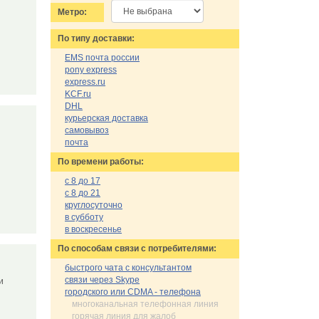
Метро:
По типу доставки:
EMS почта россии
pony express
express.ru
KCF.ru
DHL
курьерская доставка
самовывоз
почта
По времени работы:
с 8 до 17
с 8 до 21
круглосуточно
в субботу
в воскресенье
По cпособам связи с потребителями:
быстрого чата с консультантом
связи через Skype
и
городского или CDMA - телефона
многоканальная телефонная линия
горячая линия для жалоб