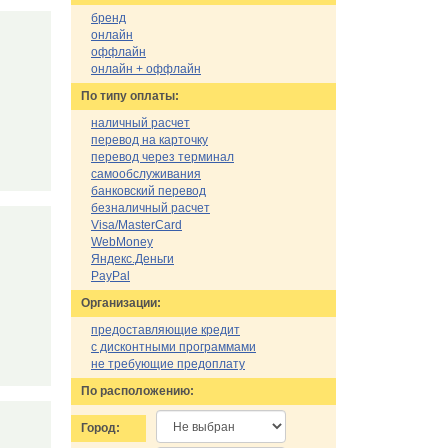
бренд
онлайн
оффлайн
онлайн + оффлайн
По типу оплаты:
наличный расчет
перевод на карточку
перевод через терминал
самообслуживания
банковский перевод
безналичный расчет
Visa/MasterCard
WebMoney
Яндекс.Деньги
PayPal
Организации:
предоставляющие кредит
с дисконтными программами
не требующие предоплату
По расположению:
Город: