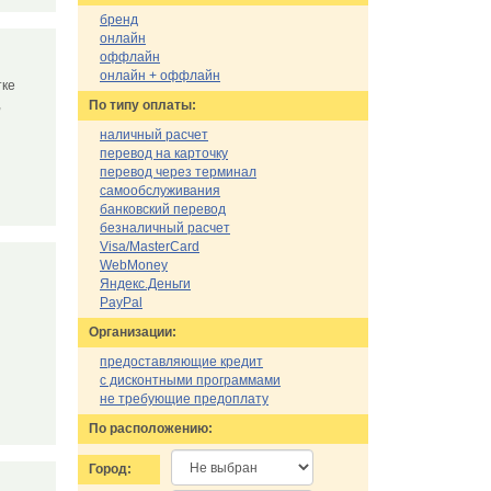
бренд
онлайн
оффлайн
онлайн + оффлайн
тке
,
По типу оплаты:
наличный расчет
перевод на карточку
перевод через терминал
самообслуживания
банковский перевод
безналичный расчет
Visa/MasterCard
WebMoney
Яндекс.Деньги
PayPal
Организации:
предоставляющие кредит
с дисконтными программами
не требующие предоплату
По расположению:
Город: