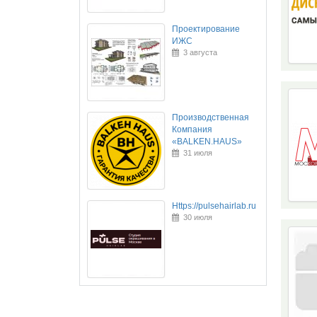
Проектирование
ИЖС
3 августа
Производственная
Компания
«BALKEN.HAUS»
31 июля
Https://pulsehairlab.ru
30 июля