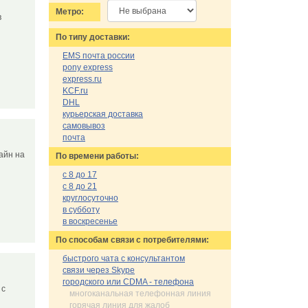
Метро:
в
По типу доставки:
EMS почта россии
pony express
express.ru
KCF.ru
DHL
курьерская доставка
самовывоз
почта
айн на
По времени работы:
с 8 до 17
с 8 до 21
круглосуточно
в субботу
в воскресенье
По cпособам связи с потребителями:
быстрого чата с консультантом
связи через Skype
городского или CDMA - телефона
 с
многоканальная телефонная линия
горячая линия для жалоб