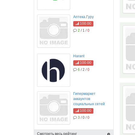
Аптека.Гуру
100.00
2
/ 1 /
0
Harant
100.00
6
/ 2 /
0
Гипермаркет
аккаунтов
социальных сетей
100.00
3
/ 0 /
0
Смотреть весь рейтинг