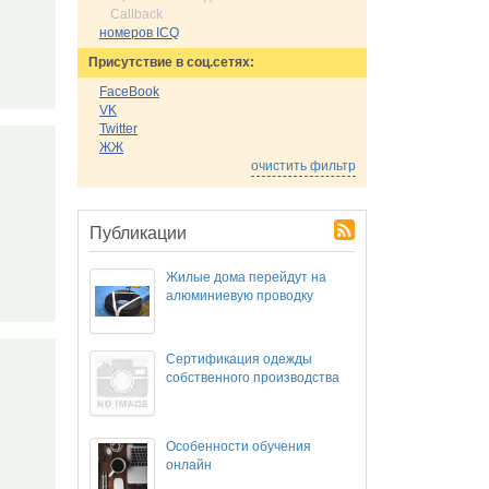
Callback
номеров ICQ
Присутствие в соц.сетях:
FaceBook
VK
Twitter
ЖЖ
очистить фильтр
Публикации
Жилые дома перейдут на
алюминиевую проводку
Сертификация одежды
собственного производства
Особенности обучения
онлайн