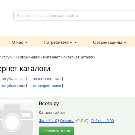
О нас
Потребителям
Организациям
/
Услуги
/
Коммуникации
/
Интернет
/ Интернет каталоги
ернет каталоги
:
по убыванию
по возрастанию
:
по убыванию
по возрастанию
Всего.ру
Каталог сайтов
Жалобы: 0
|
Отзывы:
(
0
/0 /
0
)
|
Рейтинг: 0.00
Оставить отзыв