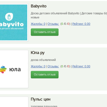
Babyvito
Доска детских объявлений Babyvito | Детские товары б/
новые
Жалобы: 0
|
Отзывы:
(
0
/0 /
0
)
|
Рейтинг: 0.00
Оставить отзыв
Юла ру
доска объявлений
Жалобы: 0
|
Отзывы:
(
0
/0 /
0
)
|
Рейтинг: 0.00
Оставить отзыв
Пульс цен
торговая площадка