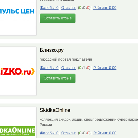
Жалобы: 0
|
Отзывы:
(
0
/0 /
0
)
|
Рейтинг: 0.00
Оставить отзыв
Близко.ру
городской портал покупателя
Жалобы: 0
|
Отзывы:
(
0
/1 /
0
)
|
Рейтинг: 0.00
Оставить отзыв
SkidkaОnline
коллекция скидок, акций, спецпредложений супермарк
России
Жалобы: 0
|
Отзывы:
(
0
/0 /
0
)
|
Рейтинг: 0.00