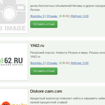
доска бесплатных объявлений Москвы и других городо
России.
Жалобы: 0
|
Отзывы:
(
0
/0 /
0
)
|
Рейтинг: 0.00
Оставить отзыв
YA62.ru
Рязанский портал. Новости Рязани и мира. Рязань-онл
YA62.ru
Жалобы: 0
|
Отзывы:
(
0
/0 /
0
)
|
Рейтинг: 0.00
Оставить отзыв
Diskont-zaim.com
Кредитный агрегатор помогает найти и оформить займ
низкой процентной ставкой