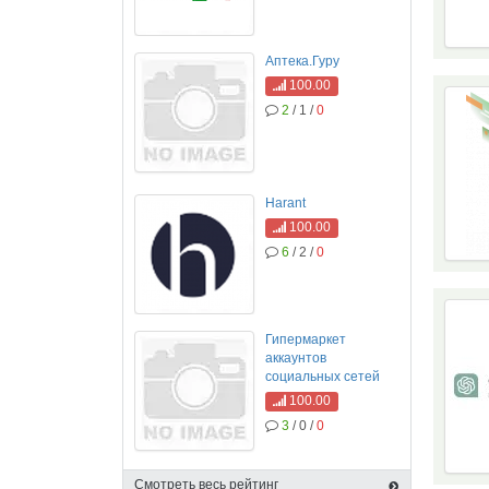
Аптека.Гуру
100.00
2
/ 1 /
0
Harant
100.00
6
/ 2 /
0
Гипермаркет
аккаунтов
социальных сетей
100.00
3
/ 0 /
0
Смотреть весь рейтинг