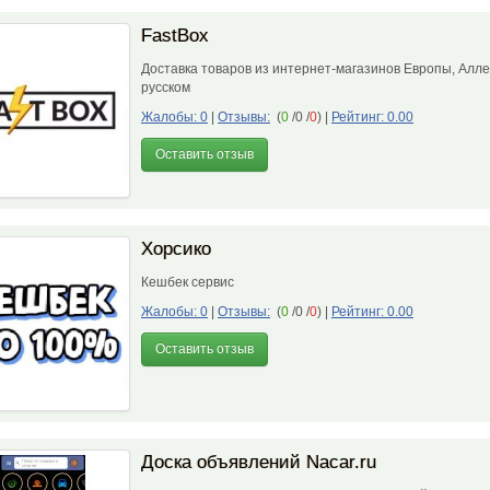
FastBox
Доставка товаров из интернет-магазинов Европы, Алле
русском
Жалобы: 0
|
Отзывы:
(
0
/0 /
0
)
|
Рейтинг: 0.00
Оставить отзыв
Хорсико
Кешбек сервис
Жалобы: 0
|
Отзывы:
(
0
/0 /
0
)
|
Рейтинг: 0.00
Оставить отзыв
Доска объявлений Nacar.ru