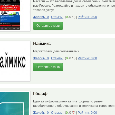
Nacar.ru — это бесплатная доска объявлений, охваты
всю Россию. Размещайте и находите объявления о пр
товаров, услуг,...
Жалобы: 0
|
Отзывы:
(
0
/0 /
0
)
|
Рейтинг: 0.00
Оставить отзыв
Наймикс
Маркетплейс для самозанятых
Жалобы: 0
|
Отзывы:
(
0
/0 /
0
)
|
Рейтинг: 0.00
Оставить отзыв
Гбо.рф
Единая информационная платформа по рынку
газобаллонного оборудования и топлива на территор
Жалобы: 0
|
Отзывы:
(
0
/0 /
0
)
|
Рейтинг: 0.00