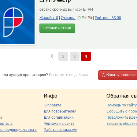
ЕГРН.Реестр
сервис срочных выписок ЕГРН
Жалобы: 0
|
Отзывы:
(
0
/64 /
8
)
|
Рейтинг: -83.00
Оставить отзыв
2
3
4
ашли нужную организацию?
Вы можете ее добавить
Добавить организа
Инфо
Обратная св
О проекте
Помощь по сайту
Для потребителей
Сообщить о про
и
Для организаций
Предложить иде
ортала
Реклама на сайте
Заказать обратн
конфиденциальности
Работа с отзывами