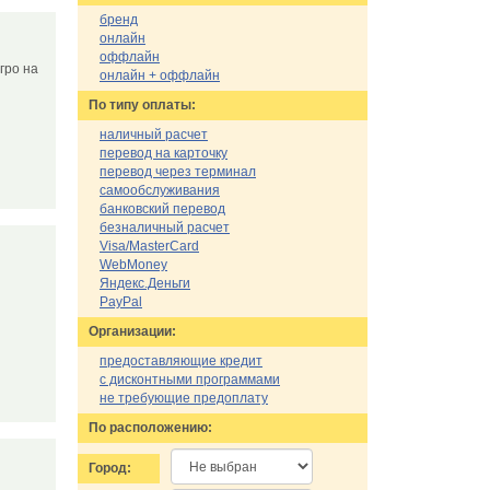
бренд
онлайн
оффлайн
гро на
онлайн + оффлайн
По типу оплаты:
наличный расчет
перевод на карточку
перевод через терминал
самообслуживания
банковский перевод
безналичный расчет
Visa/MasterCard
WebMoney
Яндекс.Деньги
PayPal
Организации:
предоставляющие кредит
с дисконтными программами
не требующие предоплату
По расположению:
Город: