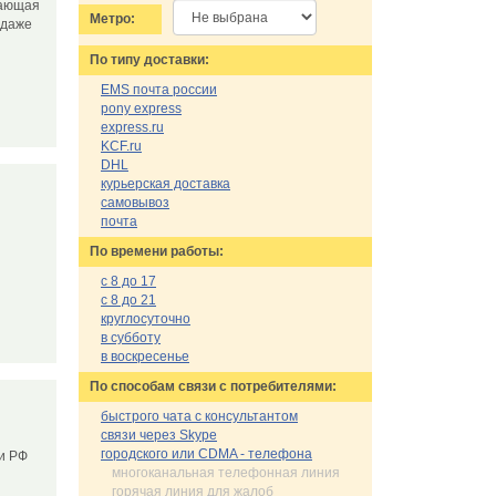
вающая
Метро:
одаже
По типу доставки:
EMS почта россии
pony express
express.ru
KCF.ru
DHL
курьерская доставка
самовывоз
почта
По времени работы:
с 8 до 17
с 8 до 21
круглосуточно
в субботу
в воскресенье
По cпособам связи с потребителями:
быстрого чата с консультантом
связи через Skype
городского или CDMA - телефона
ии РФ
многоканальная телефонная линия
горячая линия для жалоб