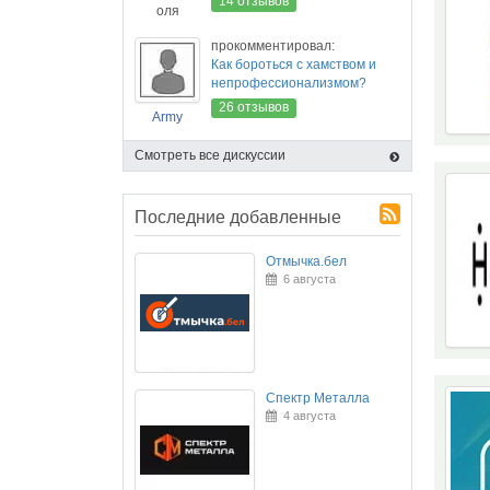
14 отзывов
оля
прокомментировал:
Как бороться с хамством и
непрофессионализмом?
26 отзывов
Army
Смотреть все дискуссии
Последние добавленные
Отмычка.бел
6 августа
Спектр Металла
4 августа