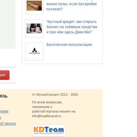
жизни пульт, если батарейки
потекли?
Частный кредит: как открыть
бизнес на заёмные средства
и при чём здесь Джек Ма?
Бесплатная консультация
цию
© «КупилСказал» 2012 - 2026
язь
По всем вопросам,
связанным с
блеме
работой портала пишите на
info@kupilskazal.ru
ю
ый звонок