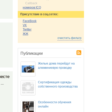
Callback
номеров ICQ
Присутствие в соц.сетях:
FaceBook
VK
Twitter
ЖЖ
очистить фильтр
Публикации
Жилые дома перейдут на
алюминиевую проводку
месте
Сертификация одежды
ф —
собственного производства
Особенности обучения
онлайн