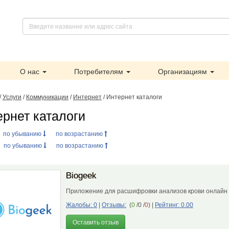
О нас
Потребителям
Организациям
/
Услуги
/
Коммуникации
/
Интернет
/ Интернет каталоги
ернет каталоги
:
по убыванию
по возрастанию
:
по убыванию
по возрастанию
Biogeek
Приложение для расшифровки анализов крови онлай
Жалобы: 0
|
Отзывы:
(
0
/0 /
0
)
|
Рейтинг: 0.00
Оставить отзыв