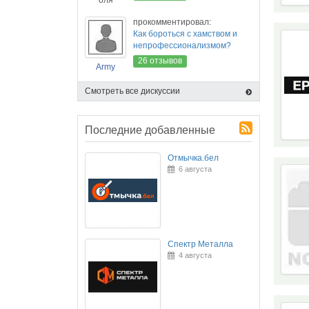
оля
прокомментировал:
Как бороться с хамством и
непрофессионализмом?
26 отзывов
Army
Смотреть все дискуссии
Последние добавленные
Отмычка.бел
6 августа
Спектр Металла
4 августа