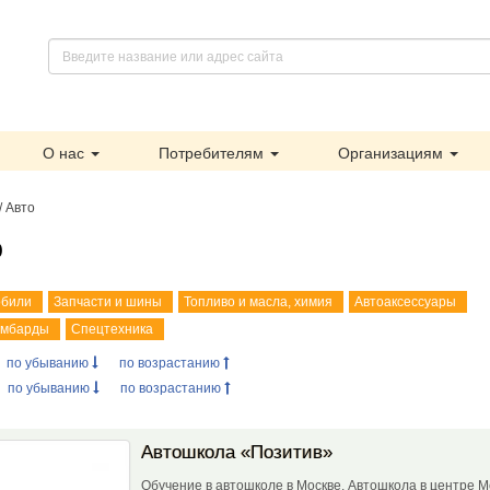
О нас
Потребителям
Организациям
/ Авто
о
обили
Запчасти и шины
Топливо и масла, химия
Автоаксессуары
омбарды
Спецтехника
:
по убыванию
по возрастанию
:
по убыванию
по возрастанию
Автошкола «Позитив»
Обучение в автошколе в Москве. Автошкола в центре 