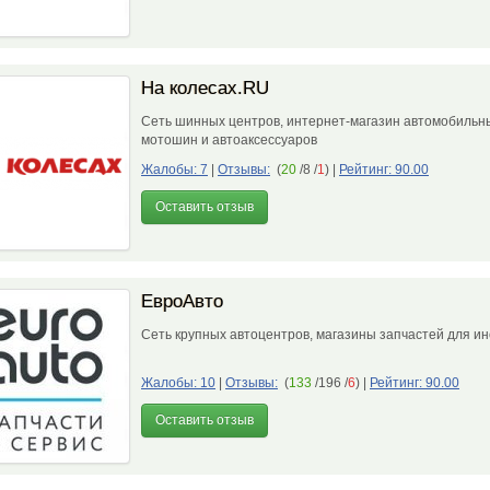
На колесах.RU
Сеть шинных центров, интернет-магазин автомобильн
мотошин и автоаксессуаров
Жалобы: 7
|
Отзывы:
(
20
/8 /
1
)
|
Рейтинг: 90.00
Оставить отзыв
ЕвроАвто
Сеть крупных автоцентров, магазины запчастей для и
Жалобы: 10
|
Отзывы:
(
133
/196 /
6
)
|
Рейтинг: 90.00
Оставить отзыв