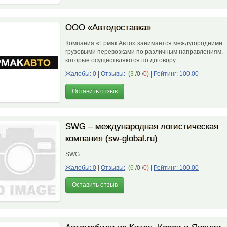
ООО «Автодоставка»
Компания «Ермак Авто» занимается междугородними
грузовыми перевозками по различным направлениям,
которые осуществляются по договору...
Жалобы: 0
|
Отзывы:
(
3
/0 /
0
)
|
Рейтинг: 100.00
Оставить отзыв
SWG – международная логистическая
компания (sw-global.ru)
SWG
Жалобы: 0
|
Отзывы:
(
6
/0 /
0
)
|
Рейтинг: 100.00
Оставить отзыв