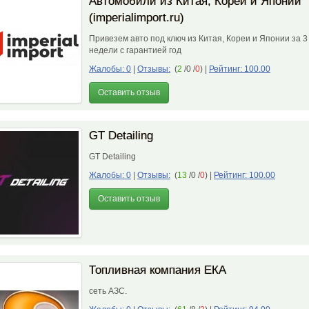
Автомобили из Китая, Кореи и Японии
(imperialimport.ru)
Привезем авто под ключ из Китая, Кореи и Японии за 3
недели с гарантией год
Жалобы: 0
|
Отзывы:
(
2
/0 /
0
)
|
Рейтинг: 100.00
Оставить отзыв
GT Detailing
GT Detailing
Жалобы: 0
|
Отзывы:
(
13
/0 /
0
)
|
Рейтинг: 100.00
Оставить отзыв
Топливная компания ЕКА
сеть АЗС.