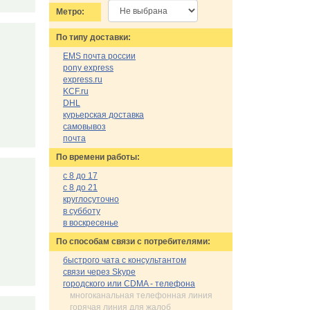
Метро:
По типу доставки:
EMS почта россии
pony express
express.ru
KCF.ru
DHL
курьерская доставка
самовывоз
почта
По времени работы:
с 8 до 17
с 8 до 21
круглосуточно
в субботу
в воскресенье
По cпособам связи с потребителями:
быстрого чата с консультантом
связи через Skype
городского или CDMA - телефона
многоканальная телефонная линия
горячая линия для жалоб