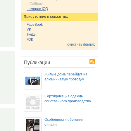
Callback
номеров ICQ
Присутствие в соц.сетях:
FaceBook
VK
Twitter
ЖЖ
очистить фильтр
Публикации
Жилые дома перейдут на
алюминиевую проводку
Сертификация одежды
собственного производства
Особенности обучения
онлайн