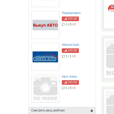
Перекупавто
100.00
3
/ 0 /
0
Akmool Auto
100.00
5
/ 1 /
0
Авто Алеа
100.00
5
/ 0 /
0
Смотреть весь рейтинг