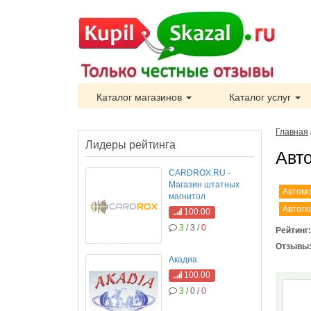
Каталог магазинов
Каталог услуг
Главная
Лидеры рейтинга
Авт
CARDROX.RU -
Магазин штатных
Автом
магнитол
Автол
100.00
3
/ 3 /
0
Рейтинг
Отзывы
Акадиа
100.00
3
/ 0 /
0