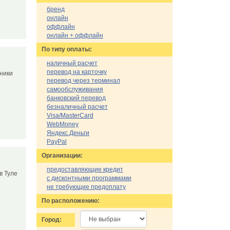
бренд
онлайн
оффлайн
онлайн + оффлайн
По типу оплаты:
наличный расчет
перевод на карточку
ники
перевод через терминал
самообслуживания
банковский перевод
безналичный расчет
Visa/MasterCard
WebMoney
Яндекс.Деньги
PayPal
Организации:
предоставляющие кредит
 в Туле
с дисконтными программами
не требующие предоплату
По расположению:
Город: