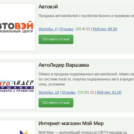
Автовэй
Продажа автомобилей с пробегом бизнес и премиум с
Жалобы: 4
|
Отзывы:
(
30
/4 /
2
)
|
Рейтинг: 88.00
Оставить отзыв
АвтоЛидер Варшавка
Обмен и продажа подержанных автомобилей, обмен ав
по системе trade in, покупка подержанных авто в креди
спец. условиям
Жалобы: 18
|
Отзывы:
(
19
/21 /
2
)
|
Рейтинг: 81.00
Оставить отзыв
Интернет-магазин Мой Мир
Мой Мир — крупнейший оператор DRTV-продаж на