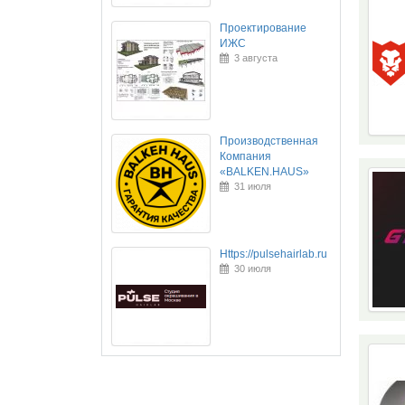
Проектирование
ИЖС
3 августа
Производственная
Компания
«BALKEN.HAUS»
31 июля
Https://pulsehairlab.ru
30 июля