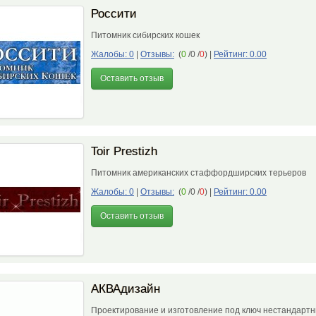
Россити
Питомник сибирских кошек
Жалобы: 0
|
Отзывы:
(
0
/0 /
0
)
|
Рейтинг: 0.00
Оставить отзыв
Toir Prestizh
Питомник американских стаффордширских терьеров
Жалобы: 0
|
Отзывы:
(
0
/0 /
0
)
|
Рейтинг: 0.00
Оставить отзыв
АКВАдизайн
Проектирование и изготовление под ключ нестандарт