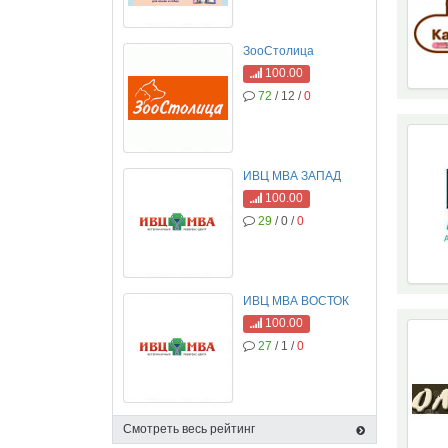
ЗооСтолица
100.00
72
/ 12 /
0
ИВЦ МВА ЗАПАД
100.00
29
/ 0 /
0
ИВЦ МВА ВОСТОК
100.00
27
/ 1 /
0
Смотреть весь рейтинг