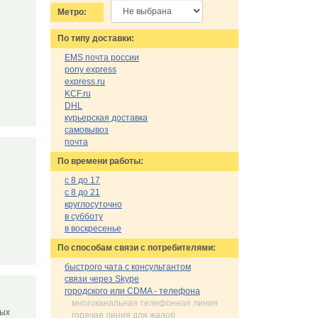
Метро:
По типу доставки:
EMS почта россии
pony express
express.ru
KCF.ru
DHL
курьерская доставка
самовывоз
почта
По времени работы:
с 8 до 17
с 8 до 21
круглосуточно
в субботу
в воскресенье
По cпособам связи с потребителями:
быстрого чата с консультантом
связи через Skype
городского или CDMA - телефона
многоканальная телефонная линия
ных
горячая линия для жалоб