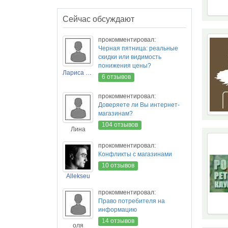
Сейчас обсуждают
прокомментировал:
Черная пятница: реальные
скидки или видимость
понижения цены?
Лариса Новикова
6 отзывов
прокомментировал:
Доверяете ли Вы интернет-
магазинам?
104 отзывов
Лина
прокомментировал:
Конфликты с магазинами
10 отзывов
Allekseu
прокомментировал:
Право потребителя на
информацию
14 отзывов
оля