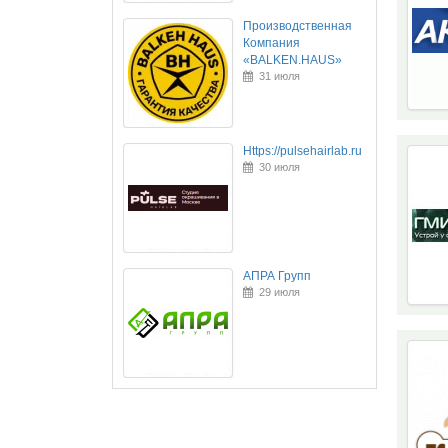
Производственная
Компания
«BALKEN.HAUS»
31 июля
Https://pulsehairlab.ru
30 июля
АПРА Групп
29 июля