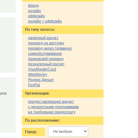
бренд
онлайн
оффлайн
онлайн + оффлайн
По типу оплаты:
в
наличный расчет
перевод на карточку
перевод через терминал
самообслуживания
банковский перевод
безналичный расчет
Visa/MasterCard
WebMoney
Яндекс.Деньги
PayPal
еров
Организации:
предоставляющие кредит
с дисконтными программами
не требующие предоплату
По расположению:
Город: