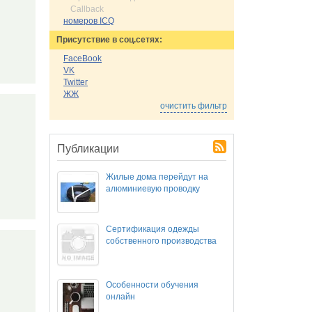
Callback
номеров ICQ
Присутствие в соц.сетях:
FaceBook
VK
Twitter
ЖЖ
очистить фильтр
Публикации
Жилые дома перейдут на
алюминиевую проводку
Сертификация одежды
собственного производства
Особенности обучения
онлайн