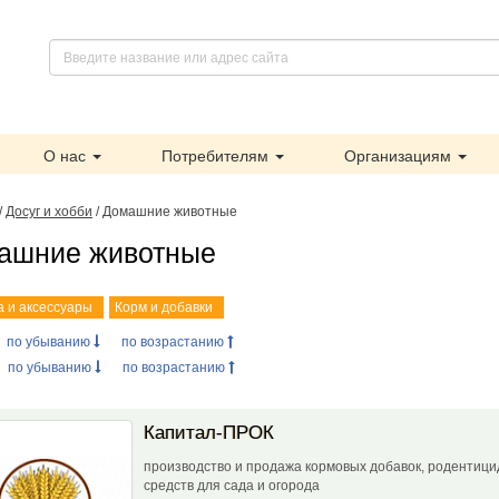
О нас
Потребителям
Организациям
/
Досуг и хобби
/ Домашние животные
ашние животные
 и аксессуары
Корм и добавки
:
по убыванию
по возрастанию
:
по убыванию
по возрастанию
Капитал-ПРОК
производство и продажа кормовых добавок, родентици
средств для сада и огорода