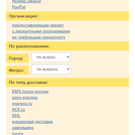
Яндекс.Деньги
PayPal
Организации:
предоставляющие кредит
с дисконтными программами
не требующие предоплату
По расположению:
Город:
Метро:
По типу доставки:
EMS почта россии
pony express
express.ru
KCF.ru
DHL
курьерская доставка
самовывоз
почта