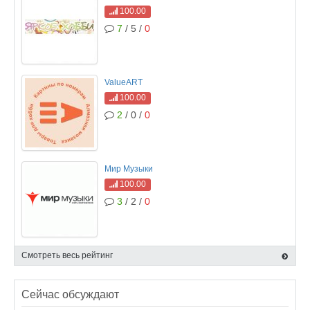
100.00
7
/ 5 /
0
ValueART
100.00
2
/ 0 /
0
Мир Музыки
100.00
3
/ 2 /
0
Смотреть весь рейтинг
Сейчас обсуждают