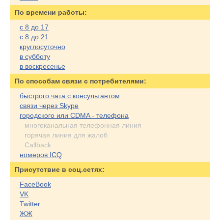
По времени работы:
с 8 до 17
с 8 до 21
круглосуточно
в субботу
в воскресенье
По cпособам связи с потребителями:
быстрого чата с консультантом
связи через Skype
городского или CDMA - телефона
многоканальная телефонная линия
горячая линия для жалоб
Callback
номеров ICQ
Присутствие в соц.сетях:
FaceBook
VK
Twitter
ЖЖ