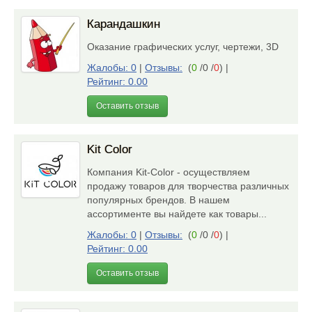
Карандашкин
Оказание графических услуг, чертежи, 3D
Жалобы: 0
|
Отзывы:
(
0
/0 /
0
)
|
Рейтинг: 0.00
Оставить отзыв
Kit Color
Компания Kit-Color - осуществляем
продажу товаров для творчества различных
популярных брендов. В нашем
ассортименте вы найдете как товары...
Жалобы: 0
|
Отзывы:
(
0
/0 /
0
)
|
Рейтинг: 0.00
Оставить отзыв