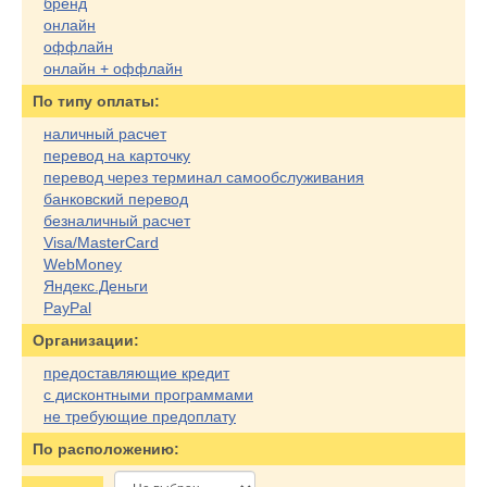
бренд
онлайн
оффлайн
онлайн + оффлайн
По типу оплаты:
наличный расчет
перевод на карточку
перевод через терминал самообслуживания
банковский перевод
безналичный расчет
Visa/MasterCard
WebMoney
Яндекс.Деньги
PayPal
Организации:
предоставляющие кредит
с дисконтными программами
не требующие предоплату
По расположению: