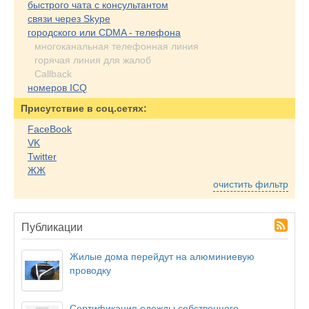
быстрого чата с консультантом
связи через Skype
городского или CDMA - телефона
многоканальная телефонная линия
горячая линия для жалоб
Callback
номеров ICQ
Присутствие в соц.сетях:
FaceBook
VK
Twitter
ЖЖ
очистить фильтр
Публикации
Жилые дома перейдут на алюминиевую
проводку
Сертификация одежды собственного