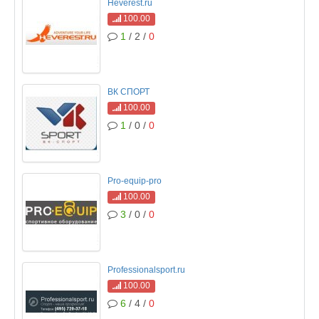
Heverest.ru
100.00
1
/ 2 /
0
ВК СПОРТ
100.00
1
/ 0 /
0
Pro-equip-pro
100.00
3
/ 0 /
0
Professionalsport.ru
100.00
6
/ 4 /
0