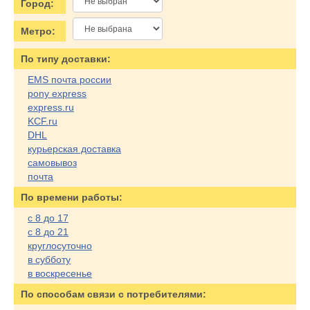
Город:
Метро:
По типу доставки:
EMS почта россии
pony express
express.ru
KCF.ru
DHL
курьерская доставка
самовывоз
почта
По времени работы:
с 8 до 17
с 8 до 21
круглосуточно
в субботу
в воскресенье
По cпособам связи с потребителями: