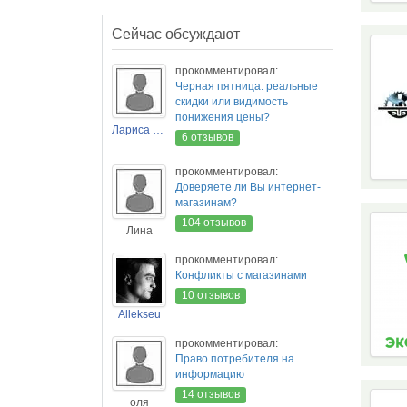
Сейчас обсуждают
прокомментировал:
Черная пятница: реальные
скидки или видимость
понижения цены?
Лариса Новикова
6 отзывов
прокомментировал:
Доверяете ли Вы интернет-
магазинам?
104 отзывов
Лина
прокомментировал:
Конфликты с магазинами
10 отзывов
Allekseu
прокомментировал:
Право потребителя на
информацию
14 отзывов
оля