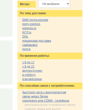
Метро:
По типу доставки:
EMS почта россии
pony express
express.ru
KCF.ru
DHL
курьерская доставка
самовывоз
почта
По времени работы:
с 8 до 17
с 8 до 21
круглосуточно
в субботу
в воскресенье
По cпособам связи с потребителями:
быстрого чата с консультантом
связи через Skype
городского или CDMA - телефона
многоканальная телефонная линия
горячая линия для жалоб