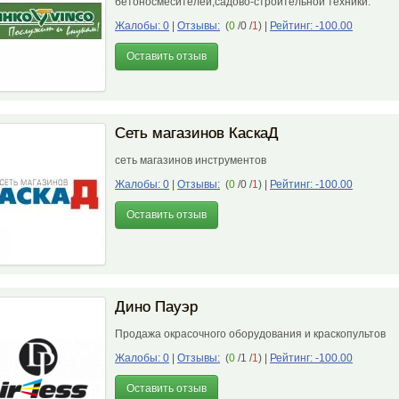
бетоносмесителей,садово-строительной техники.
Жалобы: 0
|
Отзывы:
(
0
/0 /
1
)
|
Рейтинг: -100.00
Оставить отзыв
Сеть магазинов КаскаД
сеть магазинов инструментов
Жалобы: 0
|
Отзывы:
(
0
/0 /
1
)
|
Рейтинг: -100.00
Оставить отзыв
Дино Пауэр
Продажа окрасочного оборудования и краскопультов
Жалобы: 0
|
Отзывы:
(
0
/1 /
1
)
|
Рейтинг: -100.00
Оставить отзыв