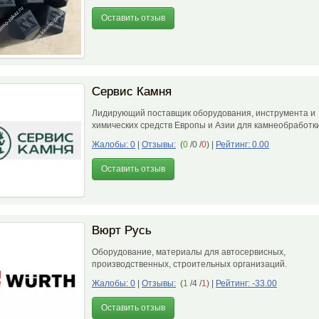
Оставить отзыв
Сервис Камня
Лидирующий поставщик оборудования, инструмента и
химических средств Европы и Азии для камнеобработ
Жалобы: 0
|
Отзывы:
(
0
/0 /
0
)
|
Рейтинг: 0.00
Оставить отзыв
Вюрт Русь
Оборудование, материалы для автосервисных,
производственных, строительных организаций.
Жалобы: 0
|
Отзывы:
(
1
/4 /
1
)
|
Рейтинг: -33.00
Оставить отзыв