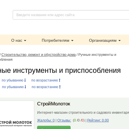
О нас
Потребителям
Организациям
/
Строительство, ремонт и обустройство дома
/ Ручные инструменты и
обления
ные инструменты и приспособления
:
по убыванию
по возрастанию
:
по убыванию
по возрастанию
СтройМолоток
Интернет-магазин строительного и садового инвента
Жалобы: 0
|
Отзывы:
(
0
/0 /
0
)
|
Рейтинг: 0.00