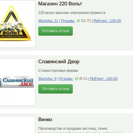
Магазин 220 Вольт
220 вольт магазин электроинструмента
Жалобы: 11
|
Отзывы:
(
0
/11 /
7
)
|
Рейтинг: -100.00
Оставить отзыв
Славянский Двор
Cтанкоторговая фирма
Жалобы: 0
|
Отзывы:
(
0
/0 /
1
)
|
Рейтинг: -100.00
Оставить отзыв
Винко
Производство и продажа лестниц, тачек,