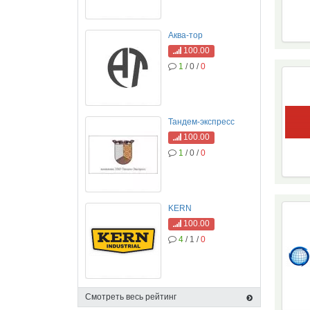
Аква-тор
100.00
1
/ 0 /
0
Тандем-экспресс
100.00
1
/ 0 /
0
KERN
100.00
4
/ 1 /
0
Смотреть весь рейтинг