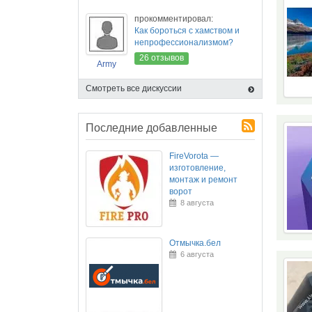
прокомментировал:
Как бороться с хамством и
непрофессионализмом?
26 отзывов
Army
Смотреть все дискуссии
Последние добавленные
FireVorota —
изготовление,
монтаж и ремонт
ворот
8 августа
Отмычка.бел
6 августа