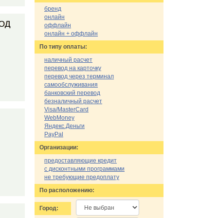
бренд
онлайн
ОД
оффлайн
онлайн + оффлайн
По типу оплаты:
наличный расчет
перевод на карточку
перевод через терминал
самообслуживания
банковский перевод
безналичный расчет
Visa/MasterCard
WebMoney
Яндекс.Деньги
PayPal
Организации:
предоставляющие кредит
с дисконтными программами
не требующие предоплату
По расположению:
Город: