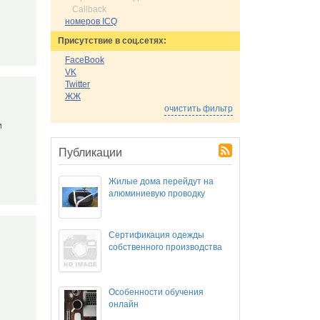
Callback
номеров ICQ
Присутствие в соц.сетях:
FaceBook
VK
Twitter
ЖЖ
очистить фильтр
ки
Публикации
Жилые дома перейдут на
алюминиевую проводку
Сертификация одежды
собственного производства
Особенности обучения
онлайн