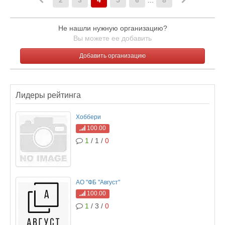
2
3
4
5
6
...
8
Не нашли нужную организацию?
Вы можете ее добавить
Добавить организацию
Лидеры рейтинга
Хоббери
100.00
1
/ 1 /
0
АО "ФБ "Август"
100.00
1
/ 3 /
0