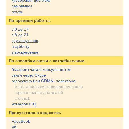
курьерская доставка
самовывоз
почта
По времени работы:
с 8 до 17
с 8 до 21
круглосуточно
в субботу
в воскресенье
По cпособам связи с потребителями:
быстрого чата с консультантом
связи через Skype
городского или CDMA - телефона
многоканальная телефонная линия
горячая линия для жалоб
Callback
номеров ICQ
Присутствие в соц.сетях:
FaceBook
VK