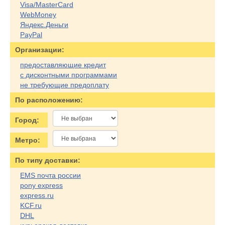
Visa/MasterCard
WebMoney
Яндекс.Деньги
PayPal
Организации:
предоставляющие кредит
с дисконтными программами
не требующие предоплату
По расположению:
Город:
Метро:
По типу доставки:
EMS почта россии
pony express
express.ru
KCF.ru
DHL