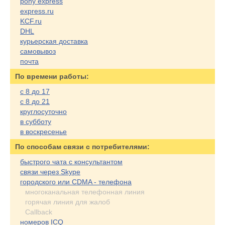
pony express
express.ru
KCF.ru
DHL
курьерская доставка
самовывоз
почта
По времени работы:
с 8 до 17
с 8 до 21
круглосуточно
в субботу
в воскресенье
По cпособам связи с потребителями:
быстрого чата с консультантом
связи через Skype
городского или CDMA - телефона
многоканальная телефонная линия
горячая линия для жалоб
Callback
номеров ICQ