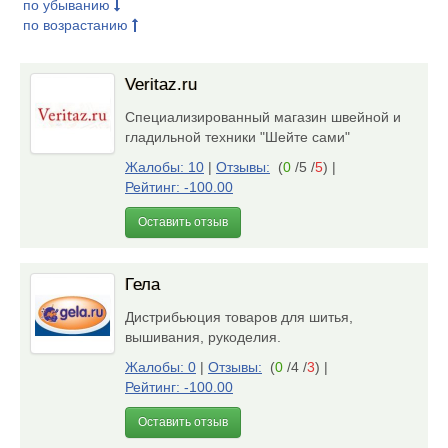
по убыванию
по возрастанию
Veritaz.ru
Специализированный магазин швейной и
гладильной техники "Шейте сами"
Жалобы: 10
|
Отзывы:
(
0
/5 /
5
)
|
Рейтинг: -100.00
Оставить отзыв
Гела
Дистрибьюция товаров для шитья,
вышивания, рукоделия.
Жалобы: 0
|
Отзывы:
(
0
/4 /
3
)
|
Рейтинг: -100.00
Оставить отзыв