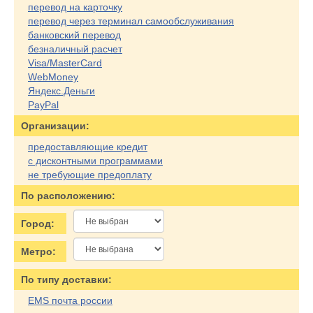
перевод на карточку
перевод через терминал самообслуживания
банковский перевод
безналичный расчет
Visa/MasterCard
WebMoney
Яндекс.Деньги
PayPal
Организации:
предоставляющие кредит
с дисконтными программами
не требующие предоплату
По расположению:
Город:
Метро:
По типу доставки:
EMS почта россии