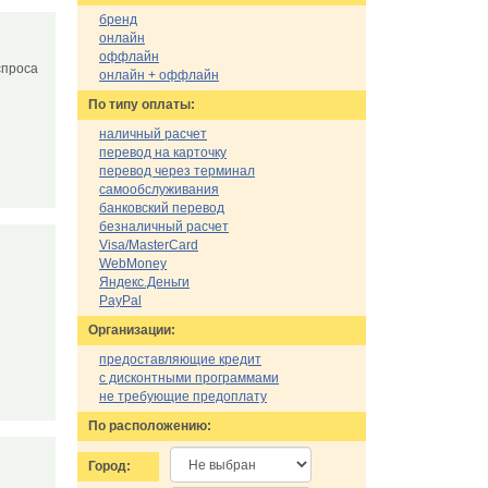
бренд
онлайн
оффлайн
спроса
онлайн + оффлайн
По типу оплаты:
наличный расчет
перевод на карточку
перевод через терминал
самообслуживания
банковский перевод
безналичный расчет
Visa/MasterCard
WebMoney
Яндекс.Деньги
PayPal
Организации:
предоставляющие кредит
с дисконтными программами
не требующие предоплату
По расположению:
Город: