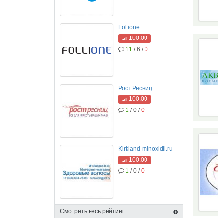
Follione
100.00
11
/ 6 /
0
Рост Ресниц
100.00
1
/ 0 /
0
Kirkland-minoxidil.ru
100.00
1
/ 0 /
0
Смотреть весь рейтинг