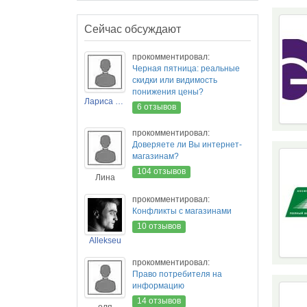
Сейчас обсуждают
прокомментировал:
Черная пятница: реальные
скидки или видимость
понижения цены?
Лариса Новикова
6 отзывов
прокомментировал:
Доверяете ли Вы интернет-
магазинам?
104 отзывов
Лина
прокомментировал:
Конфликты с магазинами
10 отзывов
Allekseu
прокомментировал:
Право потребителя на
информацию
14 отзывов