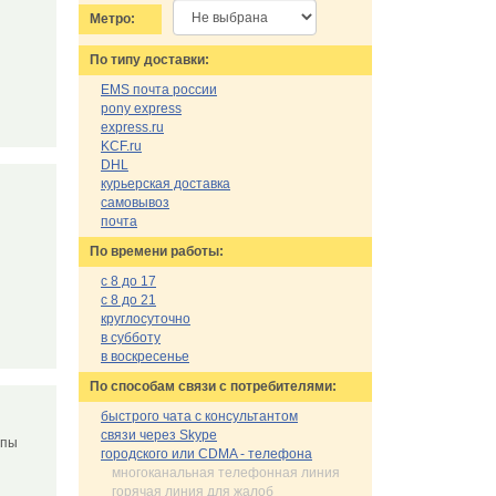
Метро:
По типу доставки:
EMS почта россии
pony express
express.ru
KCF.ru
DHL
курьерская доставка
самовывоз
почта
По времени работы:
с 8 до 17
с 8 до 21
круглосуточно
в субботу
в воскресенье
По cпособам связи с потребителями:
быстрого чата с консультантом
связи через Skype
ппы
городского или CDMA - телефона
многоканальная телефонная линия
горячая линия для жалоб