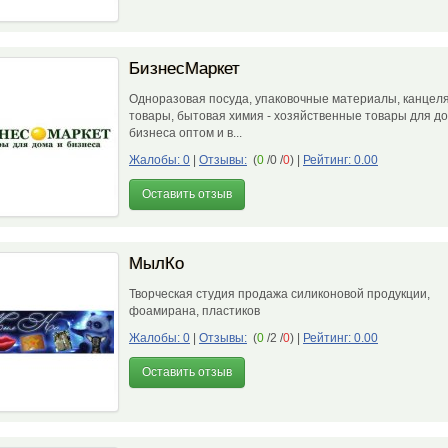
БизнесМаркет
Одноразовая посуда, упаковочные материалы, канцел
товары, бытовая химия - хозяйственные товары для до
бизнеса оптом и в...
Жалобы: 0
|
Отзывы:
(
0
/0 /
0
)
|
Рейтинг: 0.00
Оставить отзыв
МылКо
Творческая студия продажа силиконовой продукции,
фоамирана, пластиков
Жалобы: 0
|
Отзывы:
(
0
/2 /
0
)
|
Рейтинг: 0.00
Оставить отзыв