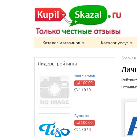
Каталог магазинов
Каталог услуг
Главная
Лидеры рейтинга
Лич
Nail Sarafan
Рейтинг
100.00
Отзывы
1
/ 0 /
0
Буммэкс
100.00
1
/ 0 /
0