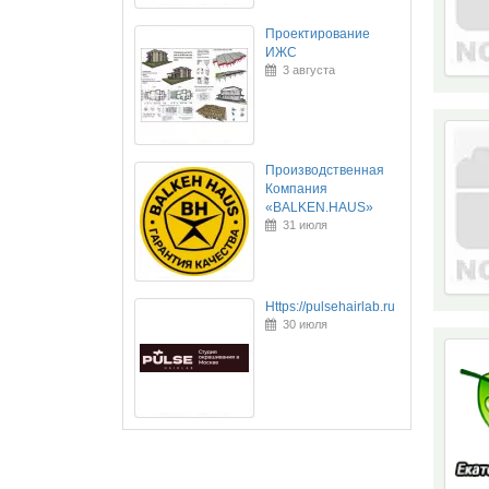
Проектирование
ИЖС
3 августа
Производственная
Компания
«BALKEN.HAUS»
31 июля
Https://pulsehairlab.ru
30 июля