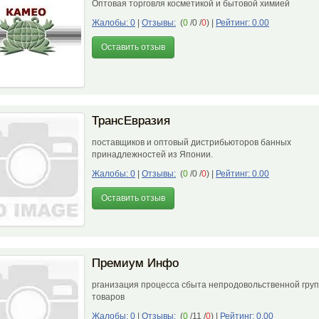
Оптовая торговля косметикой и бытовой химией
Жалобы: 0
|
Отзывы:
(
0
/0 /
0
)
|
Рейтинг: 0.00
Оставить отзыв
ТрансЕвразия
поставщиков и оптовый дистрибьюторов банных
принадлежностей из Японии.
Жалобы: 0
|
Отзывы:
(
0
/0 /
0
)
|
Рейтинг: 0.00
Оставить отзыв
Премиум Инфо
рганизация процесса сбыта непродовольственной гру
товаров
Жалобы: 0
|
Отзывы:
(
0
/11 /
0
)
|
Рейтинг: 0.00