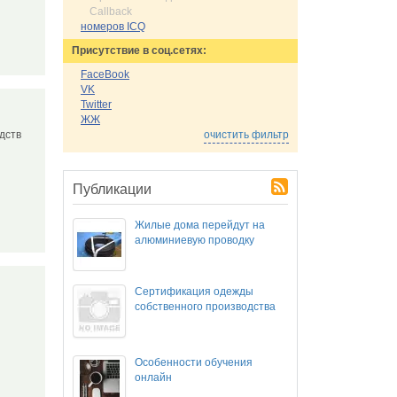
Callback
номеров ICQ
Присутствие в соц.сетях:
FaceBook
VK
Twitter
ЖЖ
дств
очистить фильтр
Публикации
Жилые дома перейдут на
алюминиевую проводку
Сертификация одежды
собственного производства
Особенности обучения
онлайн