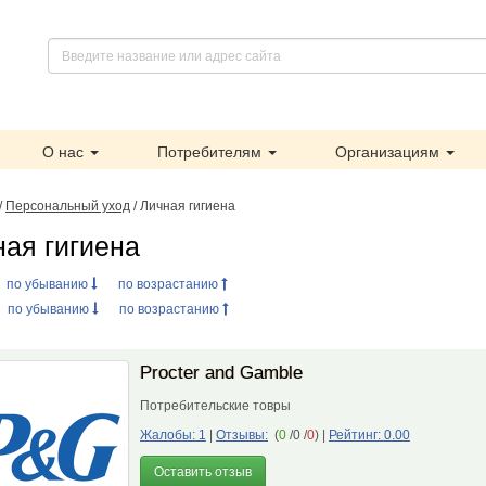
О нас
Потребителям
Организациям
/
Персональный уход
/ Личная гигиена
ная гигиена
:
по убыванию
по возрастанию
:
по убыванию
по возрастанию
Procter and Gamble
Потребительские товры
Жалобы: 1
|
Отзывы:
(
0
/0 /
0
)
|
Рейтинг: 0.00
Оставить отзыв