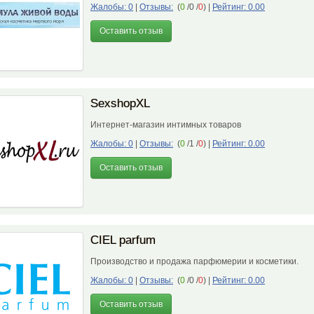
Жалобы: 0
|
Отзывы:
(
0
/0 /
0
)
|
Рейтинг: 0.00
Оставить отзыв
SexshopXL
Интернет-магазин интимных товаров
Жалобы: 0
|
Отзывы:
(
0
/1 /
0
)
|
Рейтинг: 0.00
Оставить отзыв
CIEL parfum
Производство и продажа парфюмерии и косметики.
Жалобы: 0
|
Отзывы:
(
0
/0 /
0
)
|
Рейтинг: 0.00
Оставить отзыв