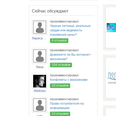
Сейчас обсуждают
прокомментировал:
Черная пятница: реальные
скидки или видимость
понижения цены?
Лариса Новикова
6 отзывов
прокомментировал:
Доверяете ли Вы интернет-
магазинам?
104 отзывов
Лина
прокомментировал:
Конфликты с магазинами
10 отзывов
Allekseu
прокомментировал:
Право потребителя на
информацию
14 отзывов