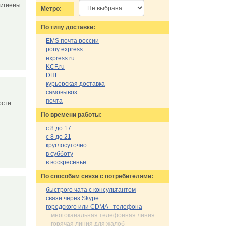
гигиены
Метро:
По типу доставки:
EMS почта россии
pony express
express.ru
KCF.ru
DHL
курьерская доставка
самовывоз
почта
сти:
По времени работы:
с 8 до 17
с 8 до 21
круглосуточно
в субботу
в воскресенье
По cпособам связи с потребителями:
быстрого чата с консультантом
связи через Skype
городского или CDMA - телефона
многоканальная телефонная линия
горячая линия для жалоб