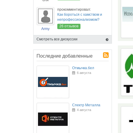
оля
прокомментировал:
Как бороться с хамством и
непрофессионализмом?
26 отзывов
Army
Смотреть все дискуссии
Последние добавленные
Отмычка.бел
6 августа
Спектр Металла
4 августа