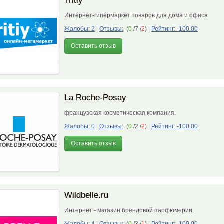
Tritiy
Интернет-гипермаркет товаров для дома и офиса
Жалобы: 2
|
Отзывы:
(
0
/7 /
2
)
|
Рейтинг: -100.00
Оставить отзыв
La Roche-Posay
французская косметическая компания.
Жалобы: 0
|
Отзывы:
(
0
/2 /
2
)
|
Рейтинг: -100.00
Оставить отзыв
Wildbelle.ru
Интернет - магазин брендовой парфюмерии.