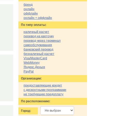
бренд
онлайн
оффлайн
онлайн + оффлайн
По типу оплаты:
наличный расчет
перевод на карточку
перевод через терминал
самообслуживания
банковский перевод
безналичный расчет
Visa/MasterCard
WebMoney
Яндекс.Деньги
PayPal
Организации:
предоставляющие кредит
с дисконтными программами
не требующие предоплату
По расположению:
Город: