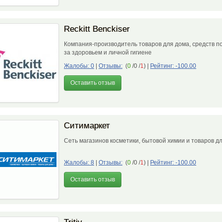
Reckitt Benckiser
Компания-производитель товаров для дома, средств по
за здоровьем и личной гигиене
Жалобы: 0
|
Отзывы:
(
0
/0 /
1
)
|
Рейтинг: -100.00
Оставить отзыв
Ситимаркет
Сеть магазинов косметики, бытовой химии и товаров д
Жалобы: 8
|
Отзывы:
(
0
/0 /
1
)
|
Рейтинг: -100.00
Оставить отзыв