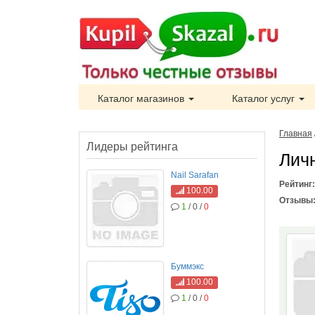
Каталог магазинов
Каталог услуг
Главная
Лидеры рейтинга
Лич
Nail Sarafan
Рейтинг
100.00
Отзывы
1
/ 0 /
0
Буммэкс
100.00
1
/ 0 /
0