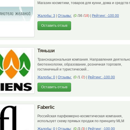
Магазин косметики, товаров для кухни, дома и средств 
Жалобы: 3
|
Отзывы:
(
0
/36 /
18
)
|
Рейтинг: -100.00
Оставить отзыв
Тяньши
Транснациональная компания. Направления деятельно
биотехнологии, образование, розничная торговля,
гостиничный и туристический...
Жалобы: 0
|
Отзывы:
(
0
/1 /
2
)
|
Рейтинг: -100.00
Оставить отзыв
Faberlic
Российская парфюмерно-косметическая компания,
использует схему прямых продаж по принципу MLM
Жалобы: 0
|
Отзывы:
(
0
/3 /
3
)
|
Рейтинг: -100.00