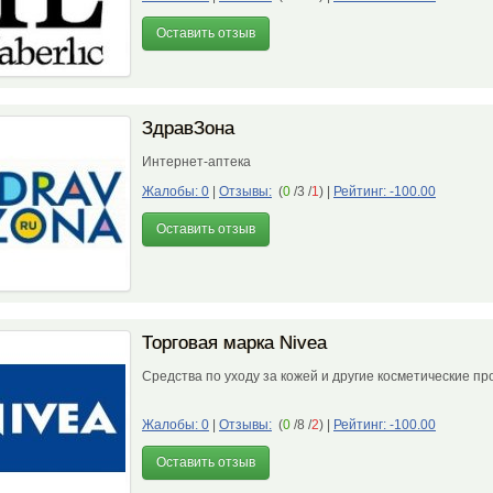
Оставить отзыв
ЗдравЗона
Интернет-аптека
Жалобы: 0
|
Отзывы:
(
0
/3 /
1
)
|
Рейтинг: -100.00
Оставить отзыв
Торговая марка Nivea
Средства по уходу за кожей и другие косметические пр
Жалобы: 0
|
Отзывы:
(
0
/8 /
2
)
|
Рейтинг: -100.00
Оставить отзыв