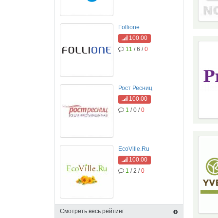
Follione
100.00
11
/ 6 /
0
Рост Ресниц
100.00
1
/ 0 /
0
EcoVille.Ru
100.00
1
/ 2 /
0
Смотреть весь рейтинг