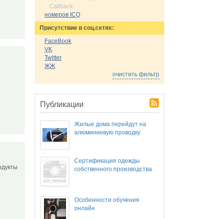
Callback
номеров ICQ
Присутствие в соц.сетях:
FaceBook
VK
Twitter
ЖЖ
очистить фильтр
Публикации
Жилые дома перейдут на
алюминиевую проводку
Сертификация одежды
одукты
собственного производства
Особенности обучения
онлайн