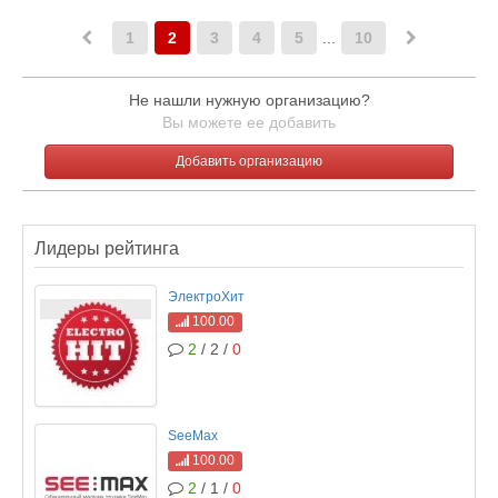
1
2
3
4
5
...
10
Не нашли нужную организацию?
Вы можете ее добавить
Добавить организацию
Лидеры рейтинга
ЭлектроХит
100.00
2
/ 2 /
0
SeeMax
100.00
2
/ 1 /
0