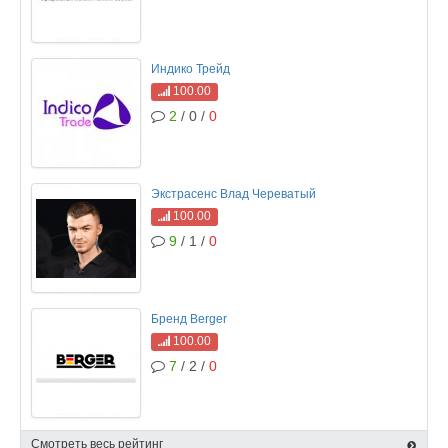
Индико Трейд
100.00
2
/ 0 /
0
Экстрасенс Влад Череватый
100.00
9
/ 1 /
0
Бренд Berger
100.00
7
/ 2 /
0
Смотреть весь рейтинг