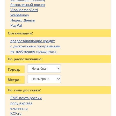
безналичный расчет
Visa/MasterCard
WebMoney
Яндекс.Деньги
PayPal
Организации:
предоставляющие кредит
с дисконтными программами
не требующие предоплату
По расположению:
Город:
Метро:
По типу доставки:
EMS почта россии
pony express
express.ru
KCF.ru