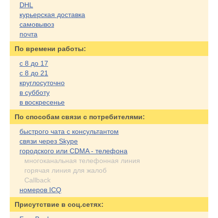
DHL
курьерская доставка
самовывоз
почта
По времени работы:
с 8 до 17
с 8 до 21
круглосуточно
в субботу
в воскресенье
По cпособам связи с потребителями:
быстрого чата с консультантом
связи через Skype
городского или CDMA - телефона
многоканальная телефонная линия
горячая линия для жалоб
Callback
номеров ICQ
Присутствие в соц.сетях: