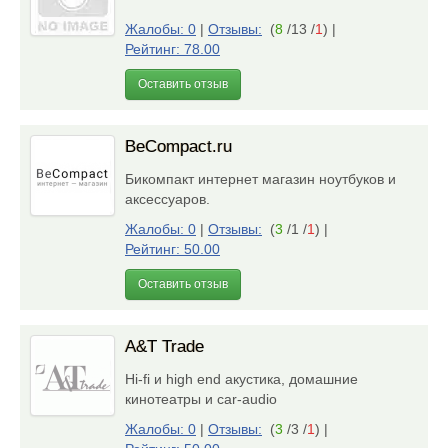
Жалобы: 0
|
Отзывы:
(
8
/13 /
1
)
|
Рейтинг: 78.00
Оставить отзыв
BeCompact.ru
Бикомпакт интернет магазин ноутбуков и
аксессуаров.
Жалобы: 0
|
Отзывы:
(
3
/1 /
1
)
|
Рейтинг: 50.00
Оставить отзыв
A&T Trade
Hi-fi и high end акустика, домашние
кинотеатры и car-audio
Жалобы: 0
|
Отзывы:
(
3
/3 /
1
)
|